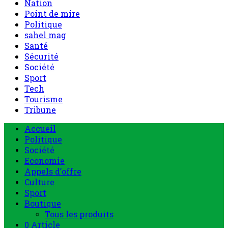
Nation
Point de mire
Politique
sahel mag
Santé
Sécurité
Société
Sport
Tech
Tourisme
Tribune
Menu
Accueil
principal
Politique
Société
Economie
Appels d’offre
Culture
Sport
Boutique
Tous les produits
0 Article