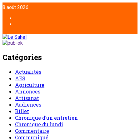
Aller
8 août 2026
au
contenu
Facebook
Twitter
Catégories
Actualités
AES
Agriculture
Annonces
Artisanat
Audiences
Billet
Chronique d’un entretien
Chronique du lundi
Commentaire
Communiqué