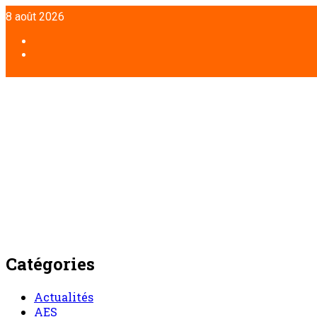
Aller
8 août 2026
au
contenu
Facebook
Twitter
Catégories
Actualités
AES