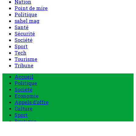
Nation
Point de mire
Politique
sahel mag
Santé
Sécurité
Société
Sport
Tech
Tourisme
Tribune
Menu
Accueil
principal
Politique
Société
Economie
Appels d’offre
Culture
Sport
Boutique
Tous les produits
0 Article