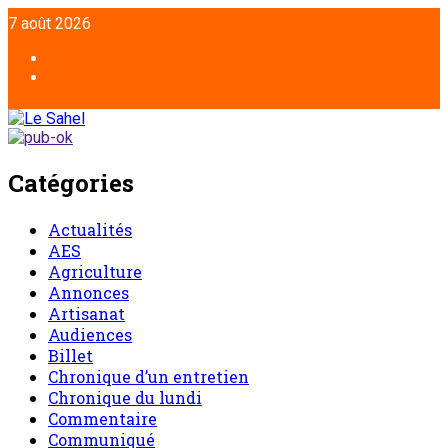
Aller
7 août 2026
au
contenu
Facebook
Twitter
Catégories
Actualités
AES
Agriculture
Annonces
Artisanat
Audiences
Billet
Chronique d’un entretien
Chronique du lundi
Commentaire
Communiqué