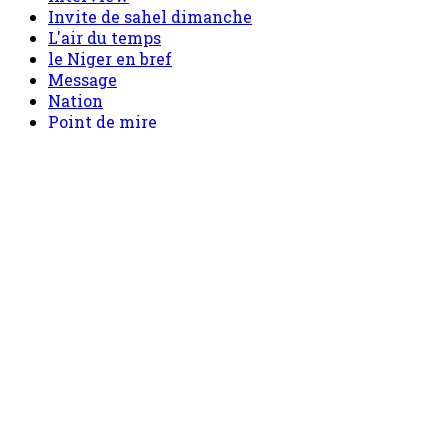
Nation
Point de mire
Politique
sahel mag
Santé
Sécurité
Société
Sport
Tech
Tourisme
Tribune
Menu
Accueil
principal
Politique
Société
Economie
Appels d’offre
Culture
Sport
Boutique
Tous les produits
0 Article