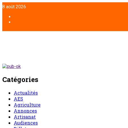
Aller
8 août 2026
au
contenu
Facebook
Twitter
Catégories
Actualités
AES
Agriculture
Annonces
Artisanat
Audiences
Billet
Chronique d’un entretien
Chronique du lundi
Commentaire
Communiqué