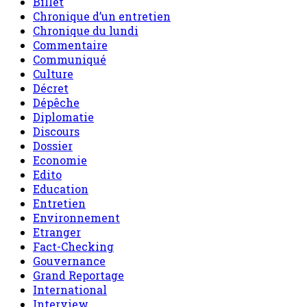
Culture
Décret
Dépêche
Diplomatie
Discours
Dossier
Economie
Edito
Education
Entretien
Environnement
Etranger
Fact-Checking
Gouvernance
Grand Reportage
International
Interview
Invite de sahel dimanche
L'air du temps
le Niger en bref
Message