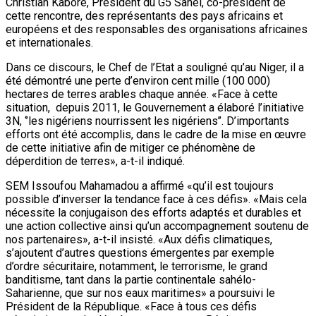
Christian Kaboré, Président du G5 Sahel, co-président de
cette rencontre, des représentants des pays africains et
européens et des responsables des organisations africaines
et internationales.
Dans ce discours, le Chef de l’Etat a souligné qu’au Niger, il a
été démontré une perte d’environ cent mille (100 000)
hectares de terres arables chaque année. «Face à cette
situation, depuis 2011, le Gouvernement a élaboré l’initiative
3N, ‘’les nigériens nourrissent les nigériens’’. D’importants
efforts ont été accomplis, dans le cadre de la mise en œuvre
de cette initiative afin de mitiger ce phénomène de
déperdition de terres», a-t-il indiqué.
SEM Issoufou Mahamadou a affirmé «qu’il est toujours
possible d’inverser la tendance face à ces défis». «Mais cela
nécessite la conjugaison des efforts adaptés et durables et
une action collective ainsi qu’un accompagnement soutenu de
nos partenaires», a-t-il insisté. «Aux défis climatiques,
s’ajoutent d’autres questions émergentes par exemple
d’ordre sécuritaire, notamment, le terrorisme, le grand
banditisme, tant dans la partie continentale sahélo-
Saharienne, que sur nos eaux maritimes» a poursuivi le
Président de la République. «Face à tous ces défis