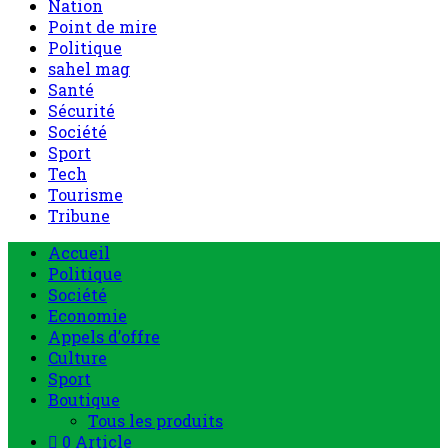
Nation
Point de mire
Politique
sahel mag
Santé
Sécurité
Société
Sport
Tech
Tourisme
Tribune
Accueil
Politique
Société
Economie
Appels d’offre
Culture
Sport
Boutique
Tous les produits
0 Article