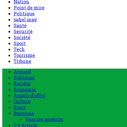
Nation
Point de mire
Politique
sahel mag
Santé
Sécurité
Société
Sport
Tech
Tourisme
Tribune
Accueil
Politique
Société
Economie
Appels d’offre
Culture
Sport
Boutique
Tous les produits
0 Article