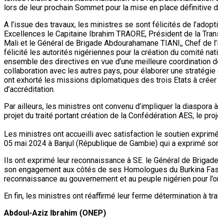
lors de leur prochain Sommet pour la mise en place définitive 
A l’issue des travaux, les ministres se sont félicités de l’adop
Excellences le Capitaine Ibrahim TRAORE, Président de la Transi
Mali et le Général de Brigade Abdourahamane TIANI,, Chef de l’E
félicité les autorités nigériennes pour la création du comité na
ensemble des directives en vue d’une meilleure coordination de 
collaboration avec les autres pays, pour élaborer une stratégie
ont exhorté les missions diplomatiques des trois Etats à crée
d’accréditation.
Par ailleurs, les ministres ont convenu d’impliquer la diaspora à
projet du traité portant création de la Confédération AES, le pr
Les ministres ont accueilli avec satisfaction le soutien exprim
05 mai 2024 à Banjul (République de Gambie) qui a exprimé son 
Ils ont exprimé leur reconnaissance à SE. le Général de Brigad
son engagement aux côtés de ses Homologues du Burkina Faso et
reconnaissance au gouvernement et au peuple nigérien pour l’or
En fin, les ministres ont réaffirmé leur ferme détermination à 
Abdoul-Aziz Ibrahim (ONEP)