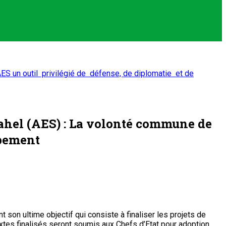
AES un outil privilégié de défense, de diplomatie et de
Sahel (AES) : La volonté commune de
ppement
 son ultime objectif qui consiste à finaliser les projets de
 textes finalisés seront soumis aux Chefs d’Etat pour adoption,