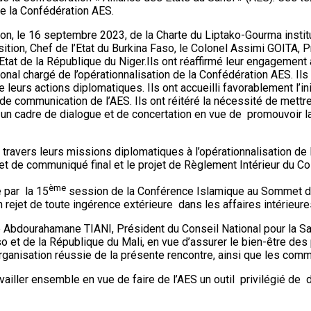
de la Confédération AES.
tion, le 16 septembre 2023, de la Charte du Liptako-Gourma institu
tion, Chef de l’Etat du Burkina Faso, le Colonel Assimi GOITA, Pr
tat de la République du Niger.Ils ont réaffirmé leur engagement à
tional chargé de l’opérationnalisation de la Confédération AES. Il
leurs actions diplomatiques. Ils ont accueilli favorablement l’in
 de communication de l’AES. Ils ont réitéré la nécessité de mettr
r un cadre de dialogue et de concertation en vue de promouvoir 
 travers leurs missions diplomatiques à l’opérationnalisation de l
ojet de communiqué final et le projet de Règlement Intérieur du Co
ème
é par la 15
session de la Conférence Islamique au Sommet de 
rejet de toute ingérence extérieure dans les affaires intérieure
e Abdourahamane TIANI, Président du Conseil National pour la Sau
 de la République du Mali, en vue d’assurer le bien-être des p
ganisation réussie de la présente rencontre, ainsi que les comm
travailler ensemble en vue de faire de l’AES un outil privilégié