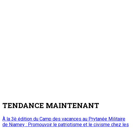
Mamoudou Harouna s’entretient avec le
Haut Conseil des Nigériens à l’Extérieur
7 août 2026
Zinder : La ministre de l’Éducation nationale visite le chantier
de construction du collège scientifique
3
Nation
Zinder : La ministre de l’Éducation nationale
visite le chantier de construction du collège
scientifique
7 août 2026
Visite de travail du ministre du Commerce et de l’Industrie
dans la région de Tahoua : M. Abdoulaye Seydou inspecte les
usines de fer à béton et de ciment de Badaguichiri et de
Malbaza
4