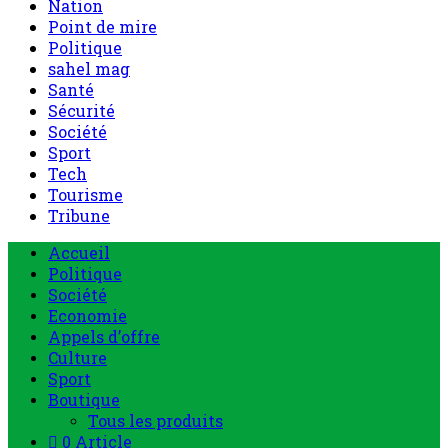
Nation
Point de mire
Politique
sahel mag
Santé
Sécurité
Société
Sport
Tech
Tourisme
Tribune
Accueil
Politique
Société
Economie
Appels d’offre
Culture
Sport
Boutique
Tous les produits
0 Article