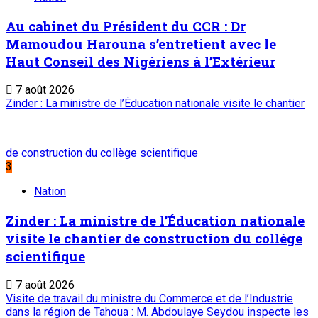
ONEP : OFFICE NATIONAL D’EDITION ET DE PRESSE
Etablissement Public à Caractère Industriel et Commercial
créé par Ordonnance N°89-26 du 8 décembre 1989
Place du Petit Marché | BP: 13 182 Niamey (R.
Niger)
20 73 34 86/87
onep@intnet.ne
Journaux et magazines
Le Sahel
Sahel Dimanche
Sahel Mag