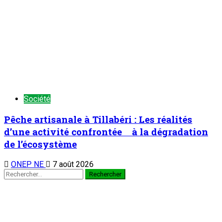
Société
Pêche artisanale à Tillabéri : Les réalités
d’une activité confrontée à la dégradation
de l’écosystème
ONEP NE
7 août 2026
TENDANCE MAINTENANT
À la 3è édition du Camp des vacances au Prytanée Militaire
de Niamey : Promouvoir le patriotisme et le civisme chez les