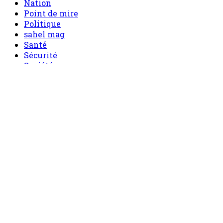
Nation
Point de mire
Politique
sahel mag
Santé
Sécurité
Société
Sport
Tech
Tourisme
Tribune
Accueil
Politique
Société
Economie
Appels d’offre
Culture
Sport
Boutique
Tous les produits
0 Article