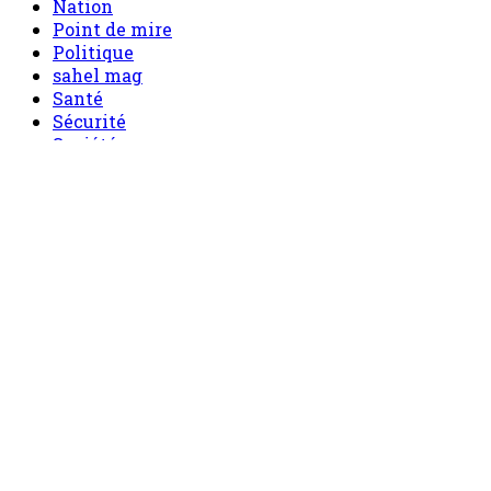
Nation
Point de mire
Politique
sahel mag
Santé
Sécurité
Société
Sport
Tech
Tourisme
Tribune
Menu
Accueil
principal
Politique
Société
Economie
Appels d’offre
Culture
Sport
Boutique
Tous les produits
0 Article