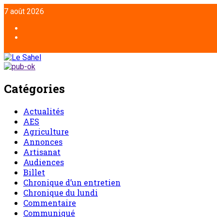
Aller
7 août 2026
au
contenu
Facebook
Twitter
Catégories
Actualités
AES
Agriculture
Annonces
Artisanat
Audiences
Billet
Chronique d’un entretien
Chronique du lundi
Commentaire
Communiqué