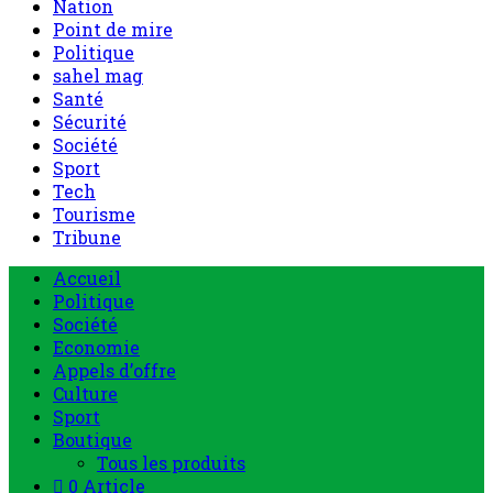
Nation
Point de mire
Politique
sahel mag
Santé
Sécurité
Société
Sport
Tech
Tourisme
Tribune
Accueil
Politique
Société
Economie
Appels d’offre
Culture
Sport
Boutique
Tous les produits
0 Article