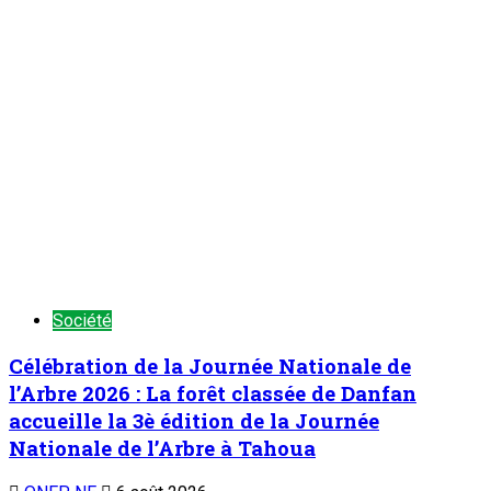
1
Chronique d’un entretien
Chronique d’un entretien : Le Général Tiani a
parlé…(5)
6 août 2026
Symposium sous-régional du REFAMP/Niger : La contribution
des femmes à la prévention des conflits au Sahel au cœur
des échanges
2
Nation
Symposium sous-régional du
REFAMP/Niger : La contribution des femmes
à la prévention des conflits au Sahel au cœur