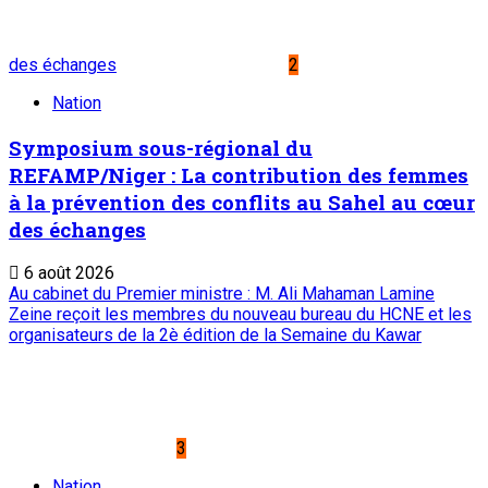
Place du Petit Marché | BP: 13 182 Niamey (R.
Niger)
20 73 34 86/87
onep@intnet.ne
Journaux et magazines
Le Sahel
Sahel Dimanche
Sahel Mag
Abonnement