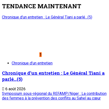
algérien ABDELMADJID TEBBOUNE
5
Nation
Accident de bus en Algérie : Le Chef de l’Etat
adresse un message de condoléances et de
compassion au Président algérien
ABDELMADJID TEBBOUNE
6 août 2026
A PROPOS DE L'ONEP
ONEP : OFFICE NATIONAL D’EDITION ET DE PRESSE
Etablissement Public à Caractère Industriel et Commercial
créé par Ordonnance N°89-26 du 8 décembre 1989