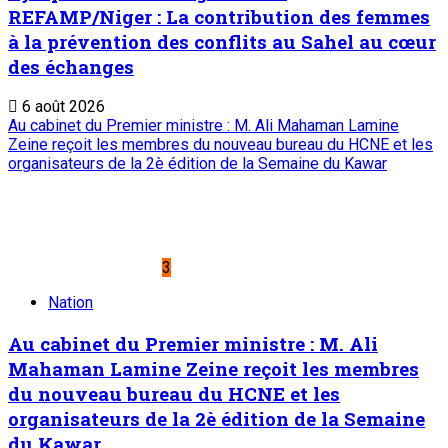
adresse un message de condoléances et de
compassion au Président algérien
ABDELMADJID TEBBOUNE
6 août 2026
A PROPOS DE L'ONEP
ONEP : OFFICE NATIONAL D’EDITION ET DE PRESSE
Etablissement Public à Caractère Industriel et
Commercial
créé par Ordonnance N°89-26 du 8 décembre 1989
Place du Petit Marché | BP: 13 182 Niamey (R.
Niger)
20 73 34 86/87
onep@intnet.ne