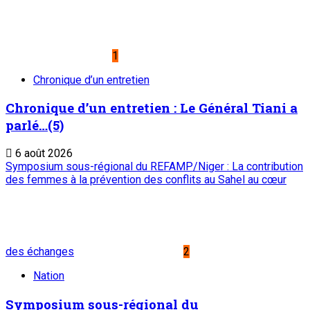
lien de partenariat avec l’institution
4
Nation
Rencontre d’échanges au siège de
l’Observatoire National de la Communication
(ONC) : Présenter le PEMIN et tisser un lien
de partenariat avec l’institution
6 août 2026
Accident de bus en Algérie : Le Chef de l’Etat adresse un
message de condoléances et de compassion au Président
algérien ABDELMADJID TEBBOUNE
5
Nation
Accident de bus en Algérie : Le Chef de l’Etat