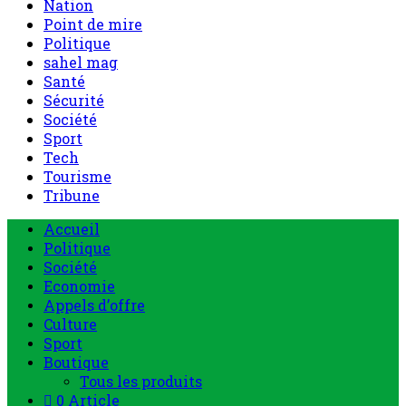
Nation
Point de mire
Politique
sahel mag
Santé
Sécurité
Société
Sport
Tech
Tourisme
Tribune
Accueil
Politique
Société
Economie
Appels d’offre
Culture
Sport
Boutique
Tous les produits
0 Article