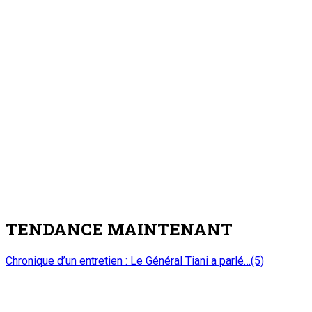
6 août 2026
Au cabinet du Premier ministre : M. Ali Mahaman Lamine
Zeine reçoit les membres du nouveau bureau du HCNE et les
organisateurs de la 2è édition de la Semaine du Kawar
3
Nation
Au cabinet du Premier ministre : M. Ali
Mahaman Lamine Zeine reçoit les membres
du nouveau bureau du HCNE et les
organisateurs de la 2è édition de la Semaine
du Kawar
6 août 2026
Rencontre d’échanges au siège de l’Observatoire National de
la Communication (ONC) : Présenter le PEMIN et tisser un