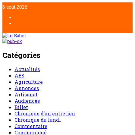
Aller
6 août 2026
au
contenu
Facebook
Twitter
Catégories
Actualités
AES
Agriculture
Annonces
Artisanat
Audiences
Billet
Chronique d’un entretien
Chronique du lundi
Commentaire
Communiqué