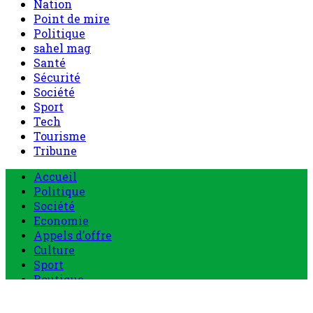
Nation
Point de mire
Politique
sahel mag
Santé
Sécurité
Société
Sport
Tech
Tourisme
Tribune
Menu
Accueil
principal
Politique
Société
Economie
Appels d’offre
Culture
Sport
Boutique
Tous les produits
0 Article