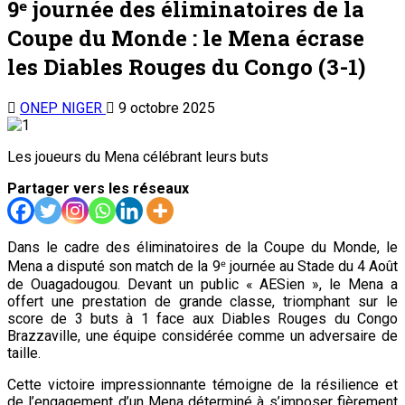
Partager vers les réseaux
Dans le cadre des éliminatoires de la Coupe du Monde, le
Mena a disputé son match de la 9ᵉ journée au Stade du 4 Août
de Ouagadougou. Devant un public « AESien », le Mena a
offert une prestation de grande classe, triomphant sur le
score de 3 buts à 1 face aux Diables Rouges du Congo
Brazzaville, une équipe considérée comme un adversaire de
taille.
Cette victoire impressionnante témoigne de la résilience et
de l’engagement d’un Mena déterminé à s’imposer fièrement
dans le concert des nations.
Dès le coup d’envoi, l’équipe du Niger n’a pas caché ses
intentions. Poussés par leur public, les joueurs ont déployé
une énergie remarquable dans un jeu collectif bien huilé,
occupant tous les espaces avec un schéma tactique qui
impose le respect. Coup sur coup, le Mena inscrit 3 buts, au
grand dam des Diables Rouges. Issoufou Oumarou dit Balley,
Victorien Adebayor et Daniel Sossah sont les principaux
artisans de cette victoire éclatante. Après la victoire