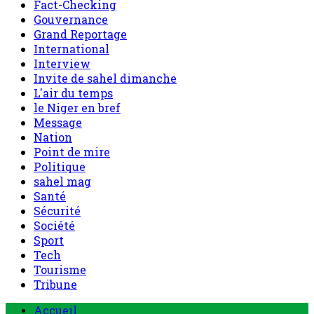
Nation
Point de mire
Politique
sahel mag
Santé
Sécurité
Société
Sport
Tech
Tourisme
Tribune
Menu
Accueil
principal
Politique
Société
Economie
Appels d’offre
Culture
Sport
Boutique
Tous les produits
0 Article