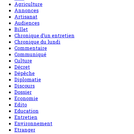
Culture
Décret
Dépêche
Diplomatie
Discours
Dossier
Economie
Edito
Education
Entretien
Environnement
Etranger
Fact-Checking
Gouvernance
Grand Reportage
International
Interview
Invite de sahel dimanche
L'air du temps
le Niger en bref
Message