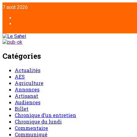
Aller
7 août 2026
au
contenu
Facebook
Twitter
Catégories
Actualités
AES
Agriculture
Annonces
Artisanat
Audiences
Billet
Chronique d’un entretien
Chronique du lundi
Commentaire
Communiqué