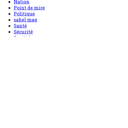
Nation
Point de mire
Politique
sahel mag
Santé
Sécurité
Société
Sport
Tech
Tourisme
Tribune
Menu
Accueil
principal
Politique
Société
Economie
Appels d’offre
Culture
Sport
Boutique
Tous les produits
0 Article