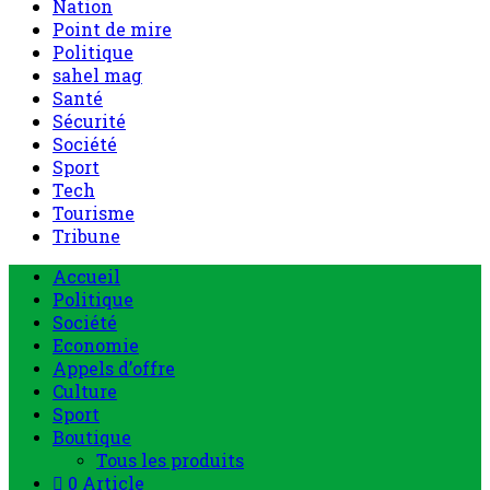
Nation
Point de mire
Politique
sahel mag
Santé
Sécurité
Société
Sport
Tech
Tourisme
Tribune
Accueil
Politique
Société
Economie
Appels d’offre
Culture
Sport
Boutique
Tous les produits
0 Article