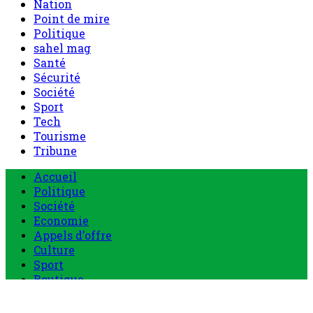
Nation
Point de mire
Politique
sahel mag
Santé
Sécurité
Société
Sport
Tech
Tourisme
Tribune
Menu
Accueil
principal
Politique
Société
Economie
Appels d’offre
Culture
Sport
Boutique
Tous les produits
0 Article