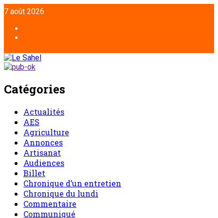
Aller
7 août 2026
au
contenu
Facebook
Twitter
Catégories
Actualités
AES
Agriculture
Annonces
Artisanat
Audiences
Billet
Chronique d’un entretien
Chronique du lundi
Commentaire
Communiqué