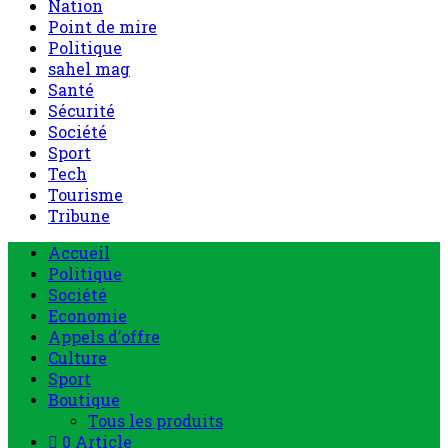
Nation
Point de mire
Politique
sahel mag
Santé
Sécurité
Société
Sport
Tech
Tourisme
Tribune
Menu
Accueil
principal
Politique
Société
Economie
Appels d’offre
Culture
Sport
Boutique
Tous les produits
0 Article