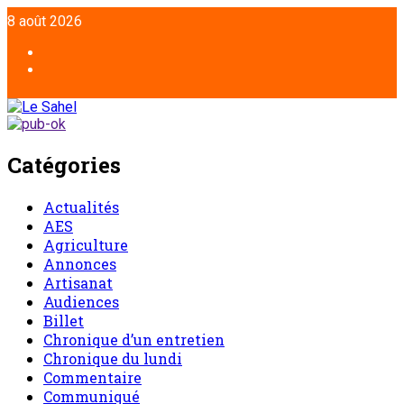
Aller
8 août 2026
au
contenu
Facebook
Twitter
Catégories
Actualités
AES
Agriculture
Annonces
Artisanat
Audiences
Billet
Chronique d’un entretien
Chronique du lundi
Commentaire
Communiqué