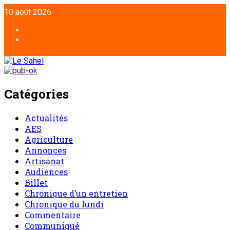
Aller
10 août 2026
au
contenu
Facebook
Twitter
Catégories
Actualités
AES
Agriculture
Annonces
Artisanat
Audiences
Billet
Chronique d’un entretien
Chronique du lundi
Commentaire
Communiqué