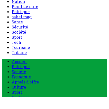
Nation
Point de mire
Politique
sahel mag
Santé
Sécurité
Société
Sport
Tech
Tourisme
Tribune
Menu
Accueil
principal
Politique
Société
Economie
Appels d’offre
Culture
Sport
Boutique
Tous les produits
0 Article