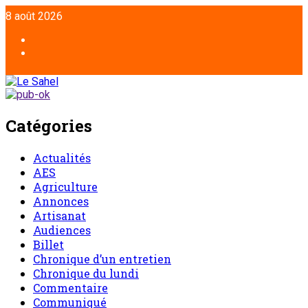
Aller
8 août 2026
au
contenu
Facebook
Twitter
Catégories
Actualités
AES
Agriculture
Annonces
Artisanat
Audiences
Billet
Chronique d’un entretien
Chronique du lundi
Commentaire
Communiqué