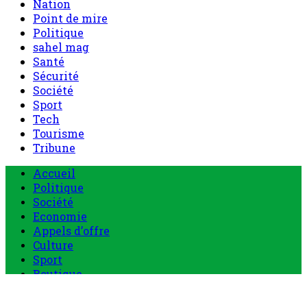
Nation
Point de mire
Politique
sahel mag
Santé
Sécurité
Société
Sport
Tech
Tourisme
Tribune
Menu
Accueil
principal
Politique
Société
Economie
Appels d’offre
Culture
Sport
Boutique
Tous les produits
0 Article