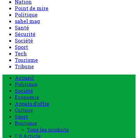
Nation
Point de mire
Politique
sahel mag
Santé
Sécurité
Société
Sport
Tech
Tourisme
Tribune
Accueil
Politique
Société
Economie
Appels d’offre
Culture
Sport
Boutique
Tous les produits
0 Article