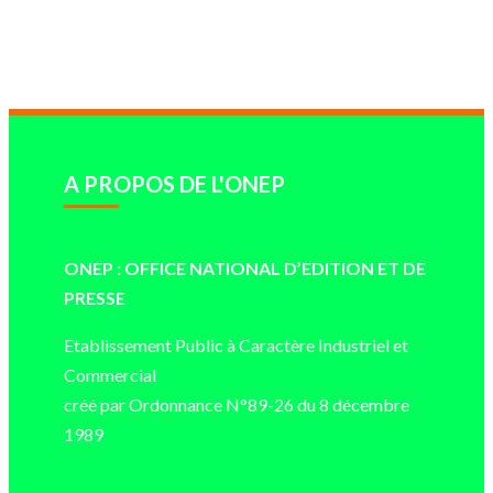
A PROPOS DE L'ONEP
ONEP : OFFICE NATIONAL D’EDITION ET DE
PRESSE
Etablissement Public à Caractère Industriel et
Commercial
créé par Ordonnance N°89-26 du 8 décembre
1989