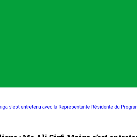
 Maiga s’est entretenu avec la Représentante Résidente du Pro
ique : Me Ali Sirfi Maiga s’est entret