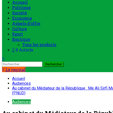
Politique
Société
Economie
Appels d’offre
Culture
Sport
Boutique
Tous les produits
0 Article
Le journal
Accueil
Audiences
Au cabinet du Médiateur de la République : Me Ali Sirfi
(PNUD)
Audiences
Au cabinet du Médiateur de la Républ