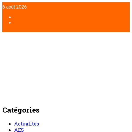
Aller
6 août 2026
au
contenu
Facebook
Twitter
Catégories
Actualités
AES