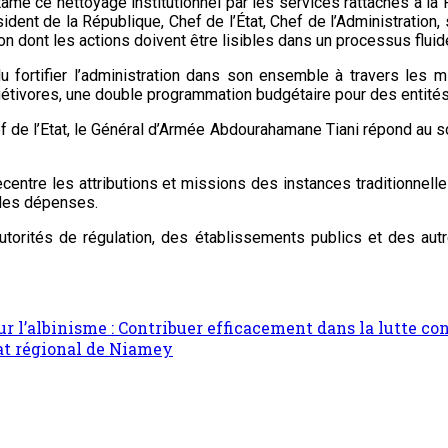
amé ce nettoyage institutionnel par les services rattachés à la
dent de la République, Chef de l’État, Chef de l’Administration,
n dont les actions doivent être lisibles dans un processus fluid
allu fortifier l’administration dans son ensemble à travers les 
dgétivores, une double programmation budgétaire pour des entit
ef de l’Etat, le Général d’Armée Abdourahamane Tiani répond au 
recentre les attributions et missions des instances traditionnel
ce des dépenses.
utorités de régulation, des établissements publics et des aut
ur l’albinisme : Contribuer efficacement dans la lutte co
at régional de Niamey