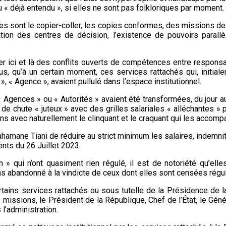
 du « déjà entendu », si elles ne sont pas folkloriques par moment.
elles sont le copier-coller, les copies conformes, des missions de
ion des centres de décision, l’existence de pouvoirs parallè
éclater ici et là des conflits ouverts de compétences entre respo
 qu’à un certain moment, ces services rattachés qui, initiale
 », « Agence », avaient pullulé dans l’espace institutionnel.
« Agences » ou « Autorités » avaient été transformées, du jour 
de chute « juteux » avec des grilles salariales « alléchantes » 
ns avec naturellement le clinquant et le craquant qui les accomp
rahamane Tiani de réduire au strict minimum les salaires, indem
nts du 26 Juillet 2023.
 » qui n’ont quasiment rien régulé, il est de notoriété qu’elles
 abandonné à la vindicte de ceux dont elles sont censées réguler
rtains services rattachés ou sous tutelle de la Présidence de l
 missions, le Président de la République, Chef de l’État, le G
 l’administration.