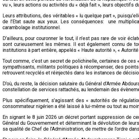
vu », leurs actions ou activités du « déjà fait », leurs objectifs
Leurs attributions, des véritables « lu quelque part », puisqu’
de l’Etat saute aux yeux. Les conséquences: une multiplicat
carambolage institutionnel.
D’ailleurs, pour couronner le tout, il n’est pas rare de voir 
sont curieusement les mêmes. Il est également connu de tous,
institutions à part entière, appelés « Haute autorité », « Autorité
Tout comme, c’est un secret de polichinelle, certaines de ces 
sympathisants, militants politiques à récompenser, des points 
retrouvent recyclés et réinjectés dans les instances de décisio
D’où, du reste, la décision salutaire du Général d’Armée Abdou
constellation de services rattachés, au lendemain des évèneme
Plus spécifiquement, s’agissant des « autorités de régulation
consommateur nigérien a été laissé à lui-même ou tout au moins
En signant le 8 juin 2026 un décret portant suppression de ce
Général du Gouvernement et déterminant la dévolution de leurs
sa qualité de Chef de l’Administration, de mettre de l’ordre dans