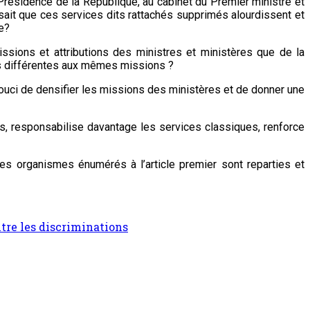
 Présidence de la République, au cabinet du Premier ministre et
 sait que ces services dits rattachés supprimés alourdissent et
e?
missions et attributions des ministres et ministères que de la
és différentes aux mêmes missions ?
souci de densifier les missions des ministères et de donner une
les, responsabilise davantage les services classiques, renforce
res organismes énumérés à l’article premier sont reparties et
ntre les discriminations