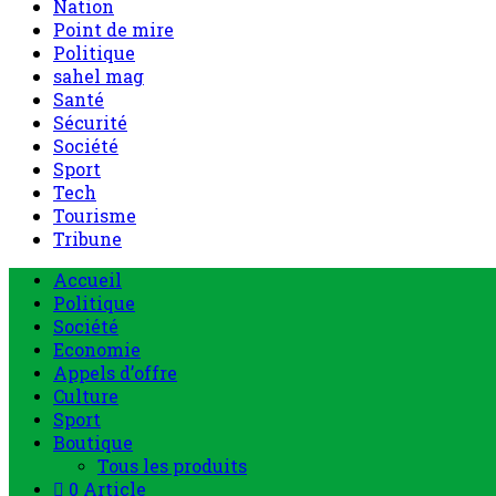
Nation
Point de mire
Politique
sahel mag
Santé
Sécurité
Société
Sport
Tech
Tourisme
Tribune
Menu
Accueil
principal
Politique
Société
Economie
Appels d’offre
Culture
Sport
Boutique
Tous les produits
0 Article