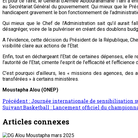
Et pour ce faire, le Général d’Armée Abdourahamane Tiani a ent
au Secrétariat Général du gouvernement. Qui mieux que le Prési
handicapent gravement le bon fonctionnement de l’administratio
Qui mieux que le Chef de l’Administration sait qu’il aurait f
désagréger, voire de la pulvériser en créant des doublons bu
A l’évidence, cette décision du Président de la République, Ch
visibilité claire aux actions de l’Etat.
Enfin, tout en déchargeant l’Etat de certaines dépenses, elle 
l’autorité de l’Etat, cimente l’esprit de l’efficacité et l’efficien
C’est pourquoi d’ailleurs, les « missions des agences, des a
transférées » à certains ministères.
Moustapha Alou (ONEP)
Navigation
Précédent :
Journée internationale de sensibilisation s
Suivant:
Basketball : Lancement officiel du championn
d’article
Articles connexes