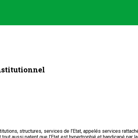
nstitutionnel
institutions, structures, services de l’Etat, appelés services ratta
t tout aussi patent que l’Etat est hypertrophié et handicapé par 