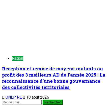
TENDANCE MAINTENANT
Chronique d’un entretien : Le Général Tiani a parlé…(6)
1
Chronique d’un entretien
Chronique d’un entretien : Le Général Tiani a
parlé…(6)
10 août 2026
Zinder : La présidente du comité de gestion du FSSP appelle
à renforcer le dispositif de gestion des collectes de
solidarité dans la région
2