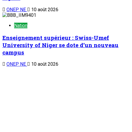
ONEP NE
10 août 2026
Nation
Enseignement supérieur : Swiss-Umef
University of Niger se dote d’un nouveau
campus
ONEP NE
10 août 2026
Nation
Réception et remise de moyens roulants au
profit des 3 meilleurs AD de l’année 2025 : La
reconnaissance d’une bonne gouvernance
des collectivités territoriales
ONEP NE
10 août 2026