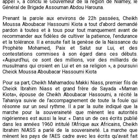
appel », a conclu le Gouverneur de la région de Niamey, le
Général de Brigade Assouman Abdou Harouna.
Prenant la parole aux environs de 22h passées, Cheikh
Moussa Aboubacar Hassoumi Kiota a tout d’abord demandé
pardon à toutes et à tous pour tout manquement avant de
recommander aux fidèles de cultiver la patience, l’endurance
et la tolérance. Il a ensuite fait la genèse de la Naissance du
Prophète Mohamed, Paix et Salut sur Lui, et des
contestations commises à son égard dans ces débuts.
«Aujourd’hui, ce sont des millions, voir des milliards de
musulmans qui croient en Lui et en sa religion », a poursuivi
Cheick Moussa Aboubacar Hassoumi Kiota
Pour sa part, Cheikh Mahamadou Makki Niass, premier fils de
Cheick Ibrahim Niass et grand frère de Sayada «Maman
Kiota», épouse de Cheikh Aboubacar Hassoumi, a récité la
Tahaniya suivie de l’accompagnement de toute la foule qui
résonne sur un seul rythme. Il a par la suite indiqué que la
marche pour la souveraineté que mènent les autorités
nigériennes est aussi la leur. « Dans un de ces écrits publié
dans les années 1960 intitulé l’Afrique aux Africains, Cheikh
Ibrahim NIASS a parlé de la souveraineté. La marche que
mènent les pays de l’AES cadre avec les écrits qu’avait fait