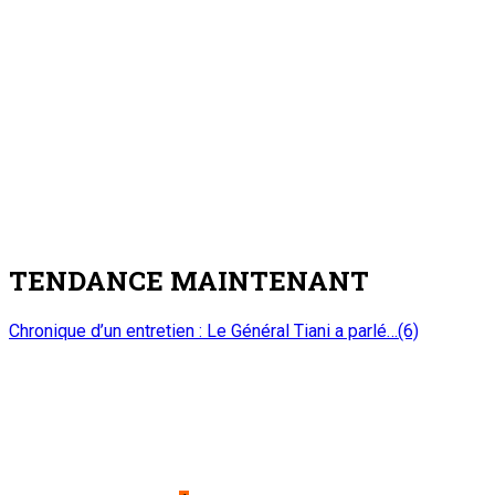
10 août 2026
A PROPOS DE L'ONEP
ONEP : OFFICE NATIONAL D’EDITION ET DE PRESSE
Etablissement Public à Caractère Industriel et Commercial
créé par Ordonnance N°89-26 du 8 décembre 1989
Place du Petit Marché | BP: 13 182 Niamey (R.
Niger)
20 73 34 86/87
onep@intnet.ne
Journaux et magazines