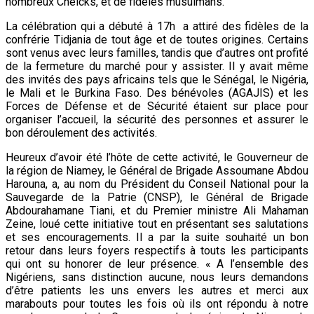
nombreux Cheicks, et de fidèles musulmans.
La célébration qui a débuté à 17h a attiré des fidèles de la
confrérie Tidjania de tout âge et de toutes origines. Certains
sont venus avec leurs familles, tandis que d’autres ont profité
de la fermeture du marché pour y assister. Il y avait même
des invités des pays africains tels que le Sénégal, le Nigéria,
le Mali et le Burkina Faso. Des bénévoles (AGAJIS) et les
Forces de Défense et de Sécurité étaient sur place pour
organiser l’accueil, la sécurité des personnes et assurer le
bon déroulement des activités.
Heureux d’avoir été l’hôte de cette activité, le Gouverneur de
la région de Niamey, le Général de Brigade Assoumane Abdou
Harouna, a, au nom du Président du Conseil National pour la
Sauvegarde de la Patrie (CNSP), le Général de Brigade
Abdourahamane Tiani, et du Premier ministre Ali Mahaman
Zeine, loué cette initiative tout en présentant ses salutations
et ses encouragements. Il a par la suite souhaité un bon
retour dans leurs foyers respectifs à touts les participants
qui ont su honorer de leur présence. « A l’ensemble des
Nigériens, sans distinction aucune, nous leurs demandons
d’être patients les uns envers les autres et merci aux
marabouts pour toutes les fois où ils ont répondu à notre