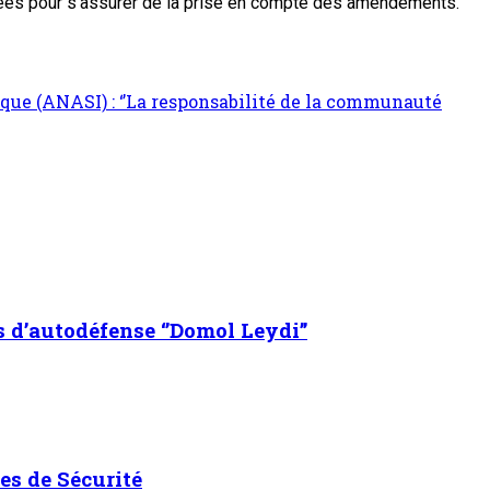
nées pour s’assurer de la prise en compte des amendements.
ique (ANASI) : ‘’La responsabilité de la communauté
s d’autodéfense ‘’Domol Leydi’’
es de Sécurité