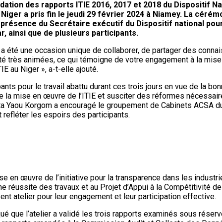
idation des rapports ITIE 2016, 2017 et 2018 du Dispositif Na
Niger a pris fin le jeudi 29 février 2024 à Niamey. La céré
sence du Secrétaire exécutif du Dispositif national pour 
, ainsi que de plusieurs participants.
r a été une occasion unique de collaborer, de partager des conn
été très animées, ce qui témoigne de votre engagement à la mise 
E au Niger », a-t-elle ajouté.
ants pour le travail abattu durant ces trois jours en vue de la bo
e la mise en œuvre de l’ITIE et susciter des réformes nécessaire
 Yaou Korgom a encouragé le groupement de Cabinets ACSA du Ni
 refléter les espoirs des participants.
ise en œuvre de l’initiative pour la transparence dans les indust
e réussite des travaux et au Projet d’Appui à la Compétitivité d
sent atelier pour leur engagement et leur participation effective.
diqué que l’atelier a validé les trois rapports examinés sous rése