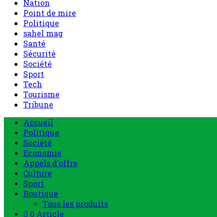
Nation
Point de mire
Politique
sahel mag
Santé
Sécurité
Société
Sport
Tech
Tourisme
Tribune
Accueil
Politique
Société
Economie
Appels d’offre
Culture
Sport
Boutique
Tous les produits
0 Article