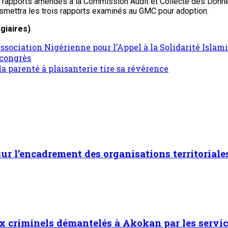
es rapports amendés à la Commission Audit et Collecte des Don
nsmettra les trois rapports examinés au GMC pour adoption.
giaires)
sociation Nigérienne pour l’Appel à la Solidarité Islam
 congrès
a parenté à plaisanterie tire sa révérence
 sur l’encadrement des organisations territoriale
x criminels démantelés à Akokan par les servic