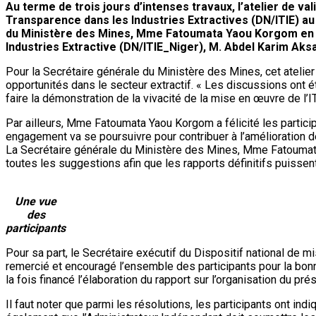
Au terme de trois jours d’intenses travaux, l’atelier de val
Transparence dans les Industries Extractives (DN/ITIE) au 
du Ministère des Mines, Mme Fatoumata Yaou Korgom en pré
Industries Extractive (DN/ITIE_Niger), M. Abdel Karim Aksar
Pour la Secrétaire générale du Ministère des Mines, cet atelie
opportunités dans le secteur extractif. « Les discussions ont 
faire la démonstration de la vivacité de la mise en œuvre de l’ITI
Par ailleurs, Mme Fatoumata Yaou Korgom a félicité les particip
engagement va se poursuivre pour contribuer à l’amélioration d
La Secrétaire générale du Ministère des Mines, Mme Fatoumata
toutes les suggestions afin que les rapports définitifs puissent
Une vue
des
participants
Pour sa part, le Secrétaire exécutif du Dispositif national de m
remercié et encouragé l’ensemble des participants pour la bonn
la fois financé l’élaboration du rapport sur l’organisation du pré
Il faut noter que parmi les résolutions, les participants ont in