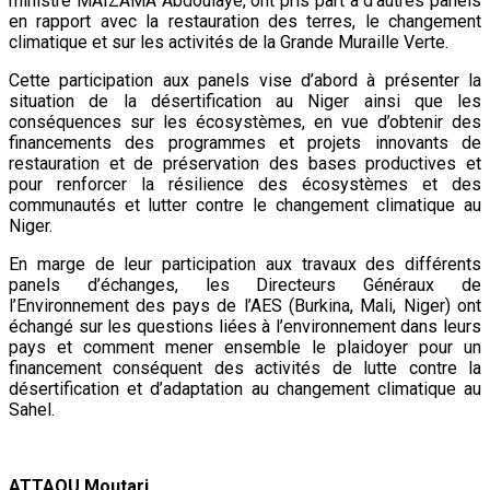
Responsable de Communication au cabinet du MHA/E
Précédent :
Le Salon Nigérien des Meubles (SANIME) :
Un événement national qui fait son chemin sous
l’ombre protectrice du SAFEM
Suivant:
Atelier d’enrichissement du Programme
National des Services Publics Ambulants : Faciliter la
mise à l’échelle du SPA
Articles connexes
Nation
À la 3è édition du Camp des vacances au
Prytanée Militaire de Niamey : Promouvoir le
patriotisme et le civisme chez les jeunes dès
le bas-âge
ONEP NE
7 août 2026