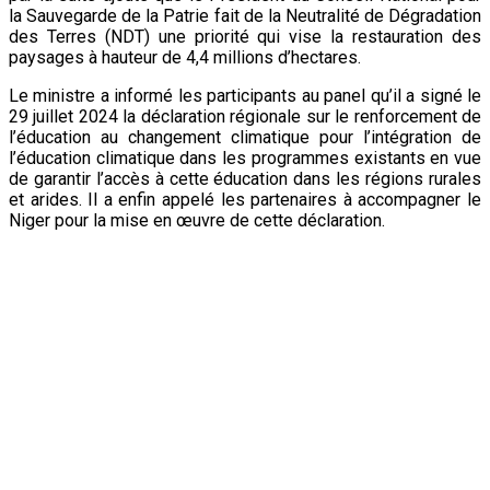
la Sauvegarde de la Patrie fait de la Neutralité de Dégradation
des Terres (NDT) une priorité qui vise la restauration des
paysages à hauteur de 4,4 millions d’hectares.
Le ministre a informé les participants au panel qu’il a signé le
29 juillet 2024 la déclaration régionale sur le renforcement de
l’éducation au changement climatique pour l’intégration de
l’éducation climatique dans les programmes existants en vue
de garantir l’accès à cette éducation dans les régions rurales
et arides. Il a enfin appelé les partenaires à accompagner le
Niger pour la mise en œuvre de cette déclaration.
Echanges entre les Directeurs Généraux des pays memb
Après ces deux panels, les responsables du Ministère de
l’Hydraulique, de l’Assainissement et de l’Environnement, les
représentants du Conseil National de l’Environnement pour un
Développement Durable (CNEDD), les chercheurs, les
experts sur les questions en lien avec la désertification et le
changement climatique et les représentants de certains
instituts de recherche scientifique qui accompagnent le
ministre MAIZAMA Abdoulaye, ont pris part à d’autres panels
en rapport avec la restauration des terres, le changement