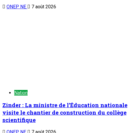
jeunes dès le bas-âge
1
Nation
À la 3è édition du Camp des vacances au
Prytanée Militaire de Niamey : Promouvoir le
patriotisme et le civisme chez les jeunes dès
le bas-âge
7 août 2026
Au cabinet du Président du CCR : Dr Mamoudou Harouna
s’entretient avec le Haut Conseil des Nigériens à l’Extérieur
2
Nation
Au cabinet du Président du CCR : Dr
Mamoudou Harouna s’entretient avec le
Haut Conseil des Nigériens à l’Extérieur
7 août 2026
Zinder : La ministre de l’Éducation nationale visite le chantier