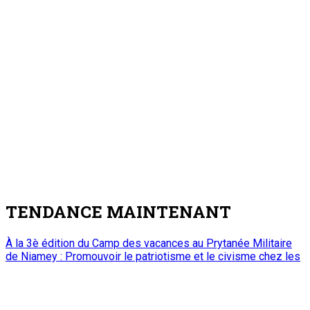
A PROPOS DE L'ONEP
ONEP : OFFICE NATIONAL D’EDITION ET DE PRESSE
Etablissement Public à Caractère Industriel et
Commercial
créé par Ordonnance N°89-26 du 8 décembre 1989
Place du Petit Marché | BP: 13 182 Niamey (R.
Niger)
20 73 34 86/87
onep@intnet.ne
Journaux et magazines