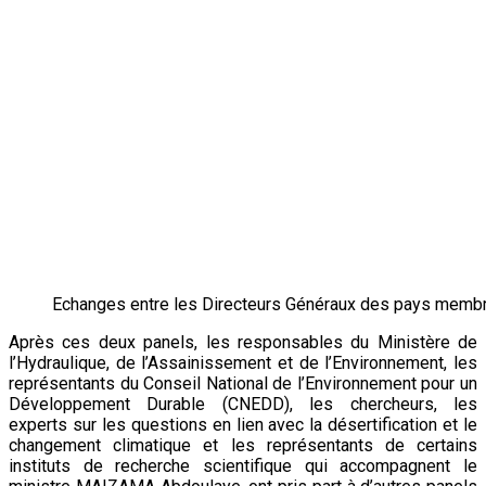
climatique et sur les activités de la Grande Muraille Verte.
Cette participation aux panels vise d’abord à présenter la
situation de la désertification au Niger ainsi que les
conséquences sur les écosystèmes, en vue d’obtenir des
financements des programmes et projets innovants de
restauration et de préservation des bases productives et
pour renforcer la résilience des écosystèmes et des
communautés et lutter contre le changement climatique au
Niger.
En marge de leur participation aux travaux des différents
panels d’échanges, les Directeurs Généraux de
l’Environnement des pays de l’AES (Burkina, Mali, Niger) ont
échangé sur les questions liées à l’environnement dans leurs
pays et comment mener ensemble le plaidoyer pour un
financement conséquent des activités de lutte contre la
désertification et d’adaptation au changement climatique au
Sahel.
ATTAOU Moutari