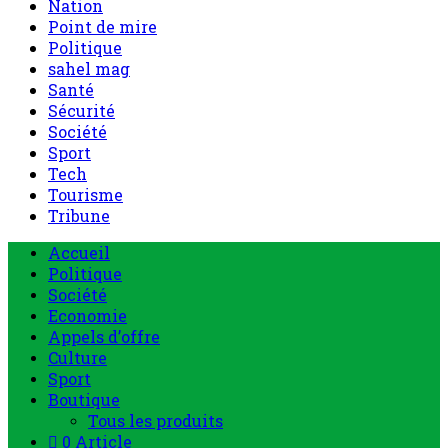
Nation
Point de mire
Politique
sahel mag
Santé
Sécurité
Société
Sport
Tech
Tourisme
Tribune
Accueil
Politique
Société
Economie
Appels d’offre
Culture
Sport
Boutique
Tous les produits
0 Article