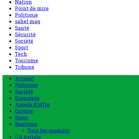
Nation
Point de mire
Politique
sahel mag
Santé
Sécurité
Société
Sport
Tech
Tourisme
Tribune
Accueil
Politique
Société
Economie
Appels d’offre
Culture
Sport
Boutique
Tous les produits
0 Article