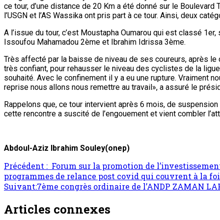
ce tour, d’une distance de 20 Km a été donné sur le Boulevard T
l’USGN et l’AS Wassika ont pris part à ce tour. Ainsi, deux catég
A l’issue du tour, c’est Moustapha Oumarou qui est classé 1er, s
Issoufou Mahamadou 2ème et Ibrahim Idrissa 3ème.
Très affecté par la baisse de niveau de ses coureurs, après le
très confiant, pour rehausser le niveau des cyclistes de la ligu
souhaité. Avec le confinement il y a eu une rupture. Vraiment n
reprise nous allons nous remettre au travail», a assuré le prési
Rappelons que, ce tour intervient après 6 mois, de suspension 
cette rencontre a suscité de l’engouement et vient combler l’a
Abdoul-Aziz Ibrahim Souley(onep)
Précédent :
Forum sur la promotion de l’investissement 
programmes de relance post covid qui couvrent à la 
Suivant:
7ème congrès ordinaire de l’ANDP ZAMAN LAHIYA
Articles connexes