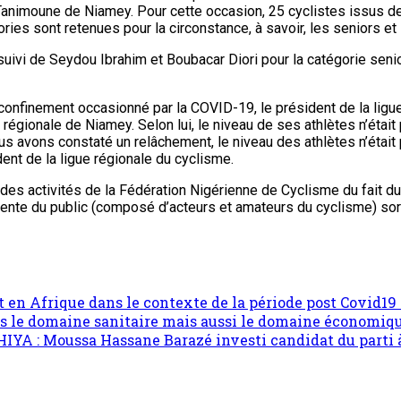
animoune de Niamey. Pour cette occasion, 25 cyclistes issus de 5 
ories sont retenues pour la circonstance, à savoir, les seniors et 
uivi de Seydou Ibrahim et Boubacar Diori pour la catégorie senior.
 confinement occasionné par la COVID-19, le président de la ligue
e régionale de Niamey. Selon lui, le niveau de ses athlètes n’éta
ous avons constaté un relâchement, le niveau des athlètes n’était
dent de la ligue régionale du cyclisme.
des activités de la Fédération Nigérienne de Cyclisme du fait du
ttente du public (composé d’acteurs et amateurs du cyclisme) so
en Afrique dans le contexte de la période post Covid19 :
fois le domaine sanitaire mais aussi le domaine écono
 : Moussa Hassane Barazé investi candidat du parti à l