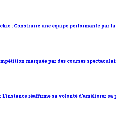
kie : Construire une équipe performante par la
ompétition marquée par des courses spectaculai
 L’instance réaffirme sa volonté d’améliorer sa