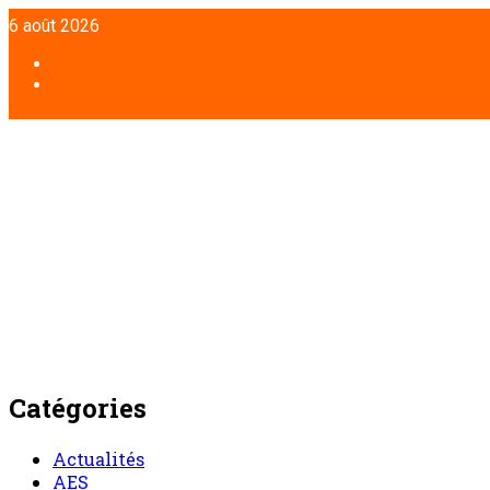
Aller
6 août 2026
au
contenu
Facebook
Twitter
Catégories
Actualités
AES