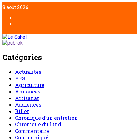
Aller
8 août 2026
au
contenu
Facebook
Twitter
Catégories
Actualités
AES
Agriculture
Annonces
Artisanat
Audiences
Billet
Chronique d’un entretien
Chronique du lundi
Commentaire
Communiqué