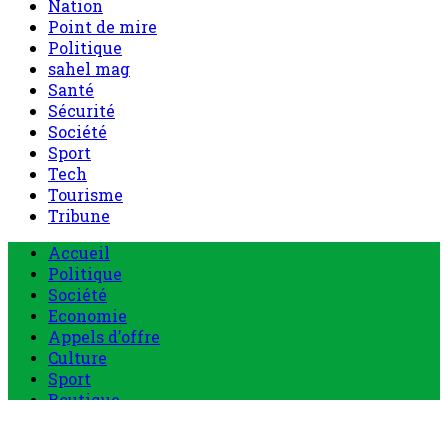
Nation
Point de mire
Politique
sahel mag
Santé
Sécurité
Société
Sport
Tech
Tourisme
Tribune
Menu
Accueil
principal
Politique
Société
Economie
Appels d’offre
Culture
Sport
Boutique
Tous les produits
0 Article