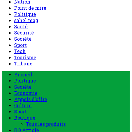
Nation
Point de mire
Politique
sahel mag
Santé
Sécurité
Société
Sport
Tech
Tourisme
Tribune
Accueil
Politique
Société
Economie
Appels d’offre
Culture
Sport
Boutique
Tous les produits
0 Article