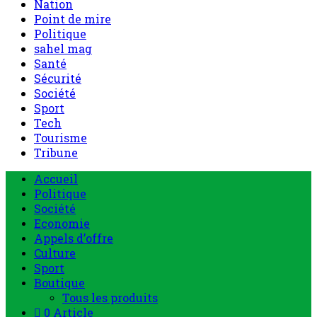
Nation
Point de mire
Politique
sahel mag
Santé
Sécurité
Société
Sport
Tech
Tourisme
Tribune
Accueil
Politique
Société
Economie
Appels d’offre
Culture
Sport
Boutique
Tous les produits
0 Article