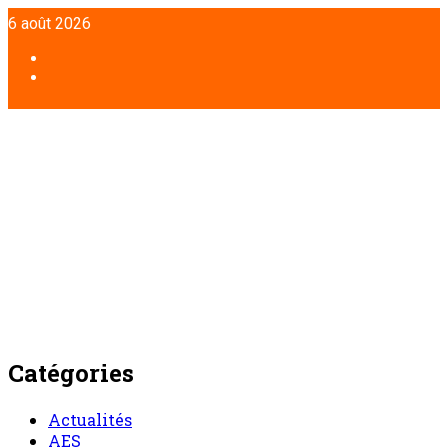
Aller
6 août 2026
au
contenu
Facebook
Twitter
Catégories
Actualités
AES