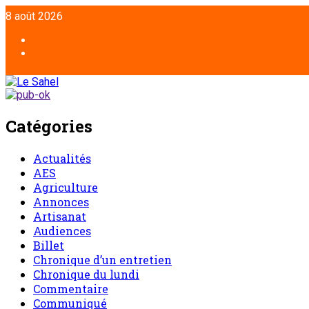
Aller
8 août 2026
au
contenu
Facebook
Twitter
Catégories
Actualités
AES
Agriculture
Annonces
Artisanat
Audiences
Billet
Chronique d’un entretien
Chronique du lundi
Commentaire
Communiqué