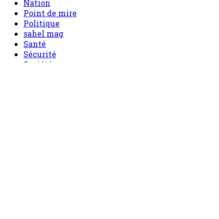
Nation
Point de mire
Politique
sahel mag
Santé
Sécurité
Société
Sport
Tech
Tourisme
Tribune
Menu
Accueil
principal
Politique
Société
Economie
Appels d’offre
Culture
Sport
Boutique
Tous les produits
0 Article