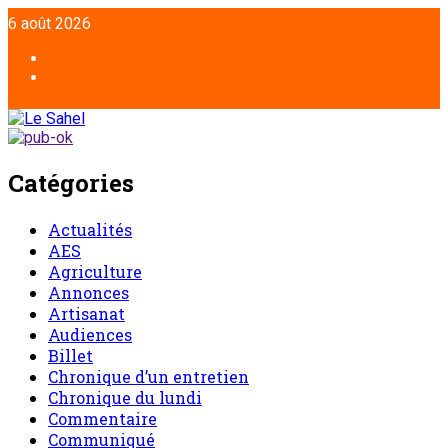
Aller
6 août 2026
au
contenu
Facebook
Twitter
Catégories
Actualités
AES
Agriculture
Annonces
Artisanat
Audiences
Billet
Chronique d’un entretien
Chronique du lundi
Commentaire
Communiqué