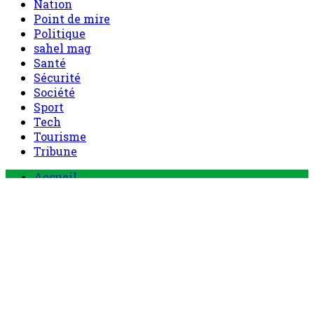
Nation
Point de mire
Politique
sahel mag
Santé
Sécurité
Société
Sport
Tech
Tourisme
Tribune
Menu
Accueil
principal
Politique
Société
Economie
Appels d’offre
Culture
Sport
Boutique
Tous les produits
0 Article