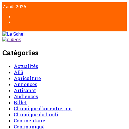
Aller
7 août 2026
au
contenu
Facebook
Twitter
Catégories
Actualités
AES
Agriculture
Annonces
Artisanat
Audiences
Billet
Chronique d’un entretien
Chronique du lundi
Commentaire
Communiqué