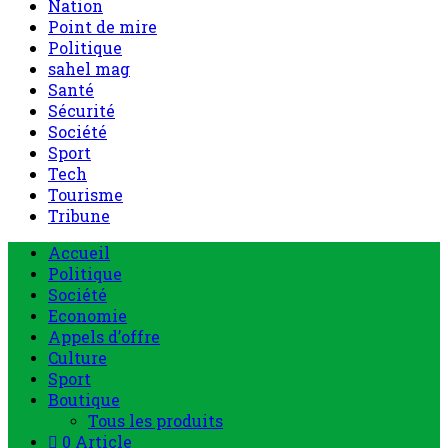
Nation
Point de mire
Politique
sahel mag
Santé
Sécurité
Société
Sport
Tech
Tourisme
Tribune
Menu
Accueil
principal
Politique
Société
Economie
Appels d’offre
Culture
Sport
Boutique
Tous les produits
0 Article