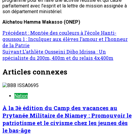
programme pour en faire une activité réussie et qui cadre
parfaitement avec l’esprit et la lettre de mission assignée à
son département ministériel.
Aïchatou Hamma Wakasso (ONEP)
Navigation
Précédent :
Montée des couleurs à l’école Hanti-
goussou 1 : Inculquer aux élèves l’amour et l’honneur
d’article
de la Patrie
Suivant:
L’athlète Ousseini Djibo Idrissa : Un
spécialiste du 200m, 400m et du relais 4x400m
Articles connexes
Nation
À la 3è édition du Camp des vacances au
Prytanée Militaire de Niamey : Promouvoir le
patriotisme et le civisme chez les jeunes dès
le bas-âge