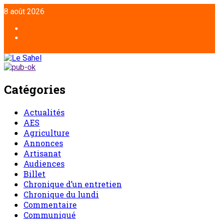
Aller
8 août 2026
au
contenu
Facebook
Twitter
Catégories
Actualités
AES
Agriculture
Annonces
Artisanat
Audiences
Billet
Chronique d’un entretien
Chronique du lundi
Commentaire
Communiqué