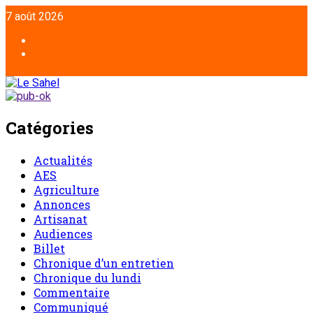
Aller
7 août 2026
au
contenu
Facebook
Twitter
Catégories
Actualités
AES
Agriculture
Annonces
Artisanat
Audiences
Billet
Chronique d’un entretien
Chronique du lundi
Commentaire
Communiqué