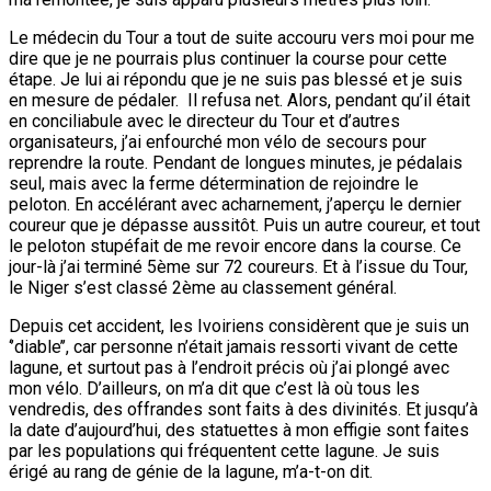
Le médecin du Tour a tout de suite accouru vers moi pour me
dire que je ne pourrais plus continuer la course pour cette
étape. Je lui ai répondu que je ne suis pas blessé et je suis
en mesure de pédaler. Il refusa net. Alors, pendant qu’il était
en conciliabule avec le directeur du Tour et d’autres
organisateurs, j’ai enfourché mon vélo de secours pour
reprendre la route. Pendant de longues minutes, je pédalais
seul, mais avec la ferme détermination de rejoindre le
peloton. En accélérant avec acharnement, j’aperçu le dernier
coureur que je dépasse aussitôt. Puis un autre coureur, et tout
le peloton stupéfait de me revoir encore dans la course. Ce
jour-là j’ai terminé 5ème sur 72 coureurs. Et à l’issue du Tour,
le Niger s’est classé 2ème au classement général.
Depuis cet accident, les Ivoiriens considèrent que je suis un
‘’diable’’, car personne n’était jamais ressorti vivant de cette
lagune, et surtout pas à l’endroit précis où j’ai plongé avec
mon vélo. D’ailleurs, on m’a dit que c’est là où tous les
vendredis, des offrandes sont faits à des divinités. Et jusqu’à
la date d’aujourd’hui, des statuettes à mon effigie sont faites
par les populations qui fréquentent cette lagune. Je suis
érigé au rang de génie de la lagune, m’a-t-on dit.