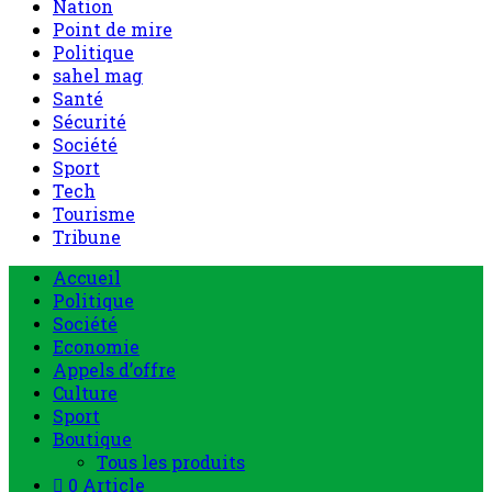
Nation
Point de mire
Politique
sahel mag
Santé
Sécurité
Société
Sport
Tech
Tourisme
Tribune
Menu
Accueil
principal
Politique
Société
Economie
Appels d’offre
Culture
Sport
Boutique
Tous les produits
0 Article