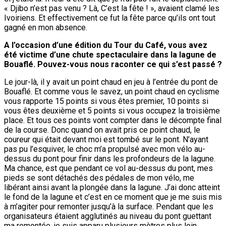
« Djibo n’est pas venu ? Là, C’est la fête ! », avaient clamé les
Ivoiriens. Et effectivement ce fut la fête parce qu’ils ont tout
gagné en mon absence.
A l’occasion d’une édition du Tour du Café, vous avez
été victime d’une chute spectaculaire dans la lagune de
Bouaflé. Pouvez-vous nous raconter ce qui s’est passé ?
Le jour-là, il y avait un point chaud en jeu à l’entrée du pont de
Bouaflé. Et comme vous le savez, un point chaud en cyclisme
vous rapporte 15 points si vous êtes premier, 10 points si
vous êtes deuxième et 5 points si vous occupez la troisième
place. Et tous ces points vont compter dans le décompte final
de la course. Donc quand on avait pris ce point chaud, le
coureur qui était devant moi est tombé sur le pont. N’ayant
pas pu l’esquiver, le choc m’a propulsé avec mon vélo au-
dessus du pont pour finir dans les profondeurs de la lagune.
Ma chance, est que pendant ce vol au-dessus du pont, mes
pieds se sont détachés des pédales de mon vélo, me
libérant ainsi avant la plongée dans la lagune. J’ai donc atteint
le fond de la lagune et c’est en ce moment que je me suis mis
à m’agiter pour remonter jusqu’à la surface. Pendant que les
organisateurs étaient agglutinés au niveau du pont guettant
ma remontée, je suis apparu plusieurs mètres plus loin.