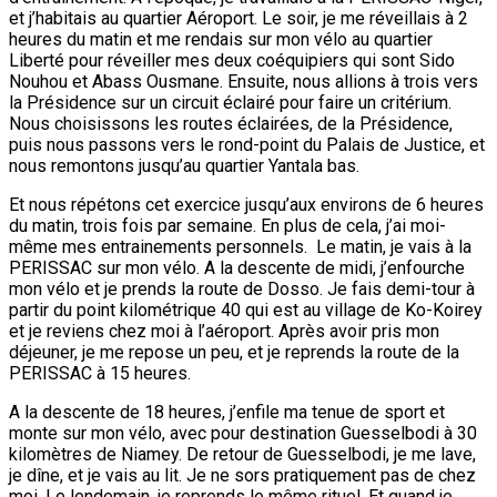
et j’habitais au quartier Aéroport. Le soir, je me réveillais à 2
heures du matin et me rendais sur mon vélo au quartier
Liberté pour réveiller mes deux coéquipiers qui sont Sido
Nouhou et Abass Ousmane. Ensuite, nous allions à trois vers
la Présidence sur un circuit éclairé pour faire un critérium.
Nous choisissons les routes éclairées, de la Présidence,
puis nous passons vers le rond-point du Palais de Justice, et
nous remontons jusqu’au quartier Yantala bas.
Et nous répétons cet exercice jusqu’aux environs de 6 heures
du matin, trois fois par semaine. En plus de cela, j’ai moi-
même mes entrainements personnels. Le matin, je vais à la
PERISSAC sur mon vélo. A la descente de midi, j’enfourche
mon vélo et je prends la route de Dosso. Je fais demi-tour à
partir du point kilométrique 40 qui est au village de Ko-Koirey
et je reviens chez moi à l’aéroport. Après avoir pris mon
déjeuner, je me repose un peu, et je reprends la route de la
PERISSAC à 15 heures.
A la descente de 18 heures, j’enfile ma tenue de sport et
monte sur mon vélo, avec pour destination Guesselbodi à 30
kilomètres de Niamey. De retour de Guesselbodi, je me lave,
je dîne, et je vais au lit. Je ne sors pratiquement pas de chez
moi. Le lendemain, je reprends le même rituel. Et quand je