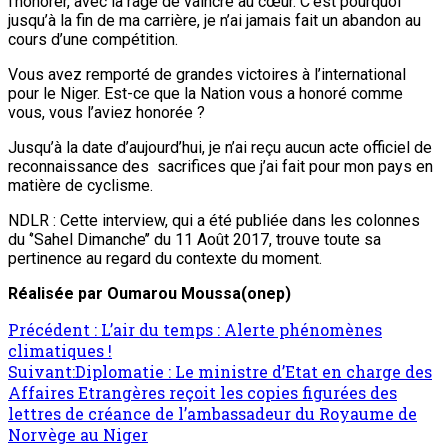
l’honorer, avec la rage de vaincre au cœur. C’est pourquoi
jusqu’à la fin de ma carrière, je n’ai jamais fait un abandon au
cours d’une compétition.
Vous avez remporté de grandes victoires à l’international
pour le Niger. Est-ce que la Nation vous a honoré comme
vous, vous l’aviez honorée ?
Jusqu’à la date d’aujourd’hui, je n’ai reçu aucun acte officiel de
reconnaissance des sacrifices que j’ai fait pour mon pays en
matière de cyclisme.
NDLR : Cette interview, qui a été publiée dans les colonnes
du ‘’Sahel Dimanche’’ du 11 Août 2017, trouve toute sa
pertinence au regard du contexte du moment.
Réalisée par Oumarou Moussa(onep)
Navigation
Précédent :
L’air du temps : Alerte phénomènes
climatiques !
d’article
Suivant:
Diplomatie : Le ministre d’Etat en charge des
Affaires Etrangères reçoit les copies figurées des
lettres de créance de l’ambassadeur du Royaume de
Norvège au Niger