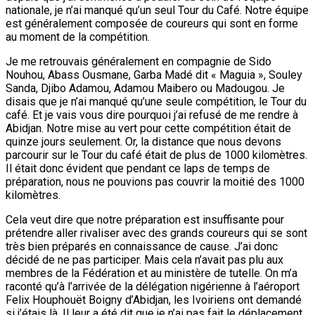
nationale, je n’ai manqué qu’un seul Tour du Café. Notre équipe
est généralement composée de coureurs qui sont en forme
au moment de la compétition.
Je me retrouvais généralement en compagnie de Sido
Nouhou, Abass Ousmane, Garba Madé dit « Maguia », Souley
Sanda, Djibo Adamou, Adamou Maibero ou Madougou. Je
disais que je n’ai manqué qu’une seule compétition, le Tour du
café. Et je vais vous dire pourquoi j’ai refusé de me rendre à
Abidjan. Notre mise au vert pour cette compétition était de
quinze jours seulement. Or, la distance que nous devons
parcourir sur le Tour du café était de plus de 1000 kilomètres.
Il était donc évident que pendant ce laps de temps de
préparation, nous ne pouvions pas couvrir la moitié des 1000
kilomètres.
Cela veut dire que notre préparation est insuffisante pour
prétendre aller rivaliser avec des grands coureurs qui se sont
très bien préparés en connaissance de cause. J’ai donc
décidé de ne pas participer. Mais cela n’avait pas plu aux
membres de la Fédération et au ministère de tutelle. On m’a
raconté qu’à l’arrivée de la délégation nigérienne à l’aéroport
Felix Houphouët Boigny d’Abidjan, les Ivoiriens ont demandé
si j’étais là. Il leur a été dit que je n’ai pas fait le déplacement.