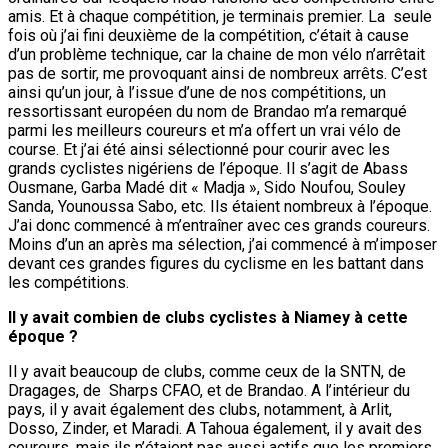
amis. Et à chaque compétition, je terminais premier. La seule
fois où j’ai fini deuxième de la compétition, c’était à cause
d’un problème technique, car la chaine de mon vélo n’arrêtait
pas de sortir, me provoquant ainsi de nombreux arrêts. C’est
ainsi qu’un jour, à l’issue d’une de nos compétitions, un
ressortissant européen du nom de Brandao m’a remarqué
parmi les meilleurs coureurs et m’a offert un vrai vélo de
course. Et j’ai été ainsi sélectionné pour courir avec les
grands cyclistes nigériens de l’époque. Il s’agit de Abass
Ousmane, Garba Madé dit « Madja », Sido Noufou, Souley
Sanda, Younoussa Sabo, etc. Ils étaient nombreux à l’époque.
J’ai donc commencé à m’entraîner avec ces grands coureurs.
Moins d’un an après ma sélection, j’ai commencé à m’imposer
devant ces grandes figures du cyclisme en les battant dans
les compétitions.
Il y avait combien de clubs cyclistes à Niamey à cette
époque ?
Il y avait beaucoup de clubs, comme ceux de la SNTN, de
Dragages, de Sharps CFAO, et de Brandao. A l’intérieur du
pays, il y avait également des clubs, notamment, à Arlit,
Dosso, Zinder, et Maradi. A Tahoua également, il y avait des
coureurs, mais ils n’étaient pas aussi actifs que les premiers