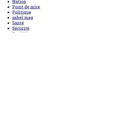
Nation
Point de mire
Politique
sahel mag
Santé
Sécurité
Société
Sport
Tech
Tourisme
Tribune
Menu
Accueil
principal
Politique
Société
Economie
Appels d’offre
Culture
Sport
Boutique
Tous les produits
0 Article