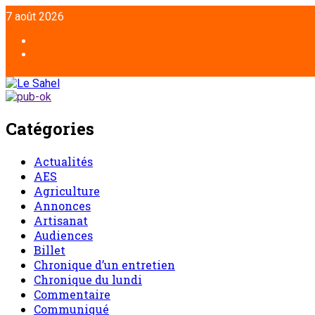
Aller
7 août 2026
au
contenu
Facebook
Twitter
Catégories
Actualités
AES
Agriculture
Annonces
Artisanat
Audiences
Billet
Chronique d’un entretien
Chronique du lundi
Commentaire
Communiqué