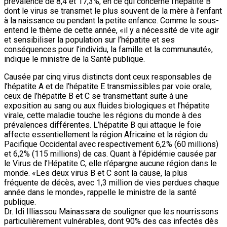
prévalence de 8,4 et 17,3%, en ce qui concerne l’hépatite B
dont le virus se transmet le plus souvent de la mère à l’enfant
à la naissance ou pendant la petite enfance. Comme le sous-
entend le thème de cette année, «il y a nécessité de vite agir
et sensibiliser la population sur l’hépatite et ses
conséquences pour l’individu, la famille et la communauté»,
indique le ministre de la Santé publique.
Causée par cinq virus distincts dont ceux responsables de
l’hépatite A et de l’hépatite E transmissibles par voie orale,
ceux de l’hépatite B et C se transmettant suite à une
exposition au sang ou aux fluides biologiques et l’hépatite
virale, cette maladie touche les régions du monde à des
prévalences différentes. L’hépatite B qui attaque le foie
affecte essentiellement la région Africaine et la région du
Pacifique Occidental avec respectivement 6,2% (60 millions)
et 6,2% (115 millions) de cas. Quant à l’épidémie causée par
le Virus de l’Hépatite C, elle n’épargne aucune région dans le
monde. «Les deux virus B et C sont la cause, la plus
fréquente de décès, avec 1,3 million de vies perdues chaque
année dans le monde», rappelle le ministre de la santé
publique.
Dr. Idi Illiassou Mainassara de souligner que les nourrissons
particulièrement vulnérables, dont 90% des cas infectés dès