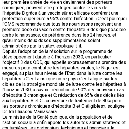
leur première année de vie en deviennent des porteurs
chroniques, peuvent être protégés contre le virus de
l’hépatite B grâce à un vaccin sûr et efficace conférant une
protection supérieure à 95% contre l’infection. «C’est pourquoi
l’OMS recommande que tous les nourrissons reçoivent une
première dose du vaccin contre l’hépatite B dès que possible
après la naissance, de préférence dans les 24 heures, et
qu’au moins deux doses supplémentaires soient
administrées par la suite», explique-t-il.
Depuis l’adoption de la résolution sur le programme de
développement durable à l’horizon 2030, en particulier
l’objectif 3 des ODD, qui appelle expressément à prendre des
mesures pour combattre les hépatites virales, le Niger est
engagé, au plus haut niveau de l’Etat, dans la lutte contre les
hépatites. «C’est ainsi que notre pays s’est aligné sur les
cibles de la stratégie mondiale de lutte contre les hépatites à
l’horizon 2030, à savoir : réduction de 90% des nouveaux cas
d’hépatite B chronique et C; réduction de 65% des décès liés
aux hépatites B et C ; couverture de traitement de 80% pour
les porteurs chroniques d’hépatite B et C éligibles», souligne
Dr. Idi Illiassou Mainassara.
Le ministre de la Santé publique, de la population et de
l’action sociale a enfin appelé les autorités administratives et
coutumières, les partenaires techniques et financiers, la