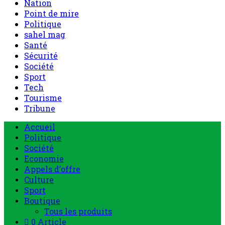
Nation
Point de mire
Politique
sahel mag
Santé
Sécurité
Société
Sport
Tech
Tourisme
Tribune
Accueil
Politique
Société
Economie
Appels d’offre
Culture
Sport
Boutique
Tous les produits
0 Article