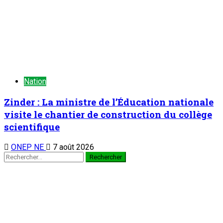
scientifique
ONEP NE
7 août 2026
TENDANCE MAINTENANT
À la 3è édition du Camp des vacances au Prytanée Militaire
de Niamey : Promouvoir le patriotisme et le civisme chez les
jeunes dès le bas-âge
1
Nation
À la 3è édition du Camp des vacances au
Prytanée Militaire de Niamey : Promouvoir le
patriotisme et le civisme chez les jeunes dès