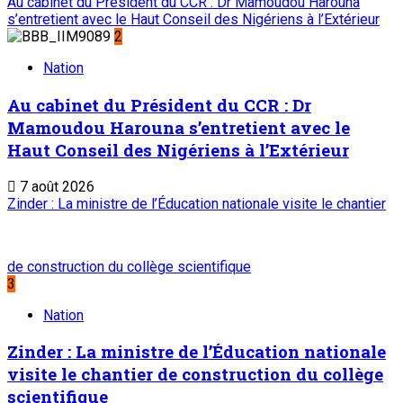
onep@intnet.ne
Journaux et magazines
Le Sahel
Sahel Dimanche
Sahel Mag
Abonnement
Service commercial : 20 73 22 43