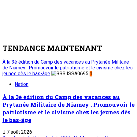
5
Edito
Editorial : Une clarification qui s’impose
7 août 2026
A PROPOS DE L'ONEP
ONEP : OFFICE NATIONAL D’EDITION ET DE PRESSE
Etablissement Public à Caractère Industriel et
Commercial
créé par Ordonnance N°89-26 du 8 décembre 1989
Place du Petit Marché | BP: 13 182 Niamey (R.
Niger)
20 73 34 86/87