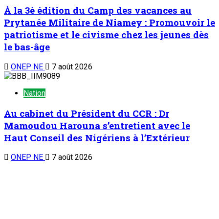
À la 3è édition du Camp des vacances au
Prytanée Militaire de Niamey : Promouvoir le
patriotisme et le civisme chez les jeunes dès
le bas-âge
ONEP NE
7 août 2026
Nation
Au cabinet du Président du CCR : Dr
Mamoudou Harouna s’entretient avec le
Haut Conseil des Nigériens à l’Extérieur
ONEP NE
7 août 2026
Nation
Zinder : La ministre de l’Éducation nationale
visite le chantier de construction du collège