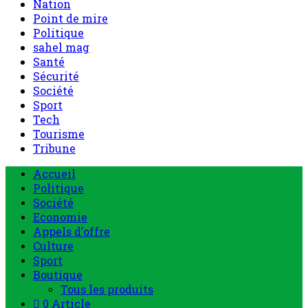
Nation
Point de mire
Politique
sahel mag
Santé
Sécurité
Société
Sport
Tech
Tourisme
Tribune
Accueil
Politique
Société
Economie
Appels d’offre
Culture
Sport
Boutique
Tous les produits
0 Article