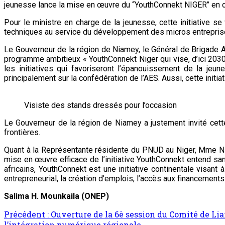
jeunesse lance la mise en œuvre du ‘‘YouthConnekt NIGER’’ en co
Pour le ministre en charge de la jeunesse, cette initiative se
techniques au service du développement des micros entrepris
Le Gouverneur de la région de Niamey, le Général de Brigade A
programme ambitieux « YouthConnekt Niger qui vise, d’ici 2030
les initiatives qui favoriseront l’épanouissement de la jeu
principalement sur la confédération de l’AES. Aussi, cette initia
Visiste des stands dressés pour l’occasion
Le Gouverneur de la région de Niamey a justement invité cette
frontières.
Quant à la Représentante résidente du PNUD au Niger, Mme Nic
mise en œuvre efficace de l’initiative YouthConnekt entend san
africains, YouthConnekt est une initiative continentale visan
entrepreneurial, la création d’emplois, l’accès aux financements
Salima H. Mounkaila (ONEP)
Précédent :
Ouverture de la 6è session du Comité de Li
l’intégration numérique régionale