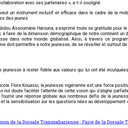
llaboration avec ses partenaires », a-t-il souligné.
 veut un instrument inclusif et efficace dans le cadre de la mo
es des jeunes.
bdou Assoumane Harouna, a exprimé toute sa gratitude pour le c
, à faire de la dimension démographique de notre continent un d
nesse dans notre monde globalisé. Ainsi, à travers ce programm
tive doit permettre à notre jeunesse, de se réveiller et surtout de
 jeunesse à rester fidèle aux valeurs qui lui ont été inculquées
ole Flora Kouassi, la jeunesse nigérienne est une force posit
s nul doute faciliter l’attente de cette vision qui s’aligne par
t à fournir une réponse globale aux nombreux défis de la jeune
 et la sensibilisation sur les questions liées au développement »,
aison de la Dorsale Transsaharienne : Faire de la Dorsal