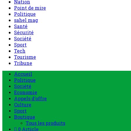
Nation
Point de mire
Politique
sahel mag
Santé
Sécurité
Société
Sport
Tech
Tourisme
Tribune
Accueil
Politique
Société
Economie
Appels d’offre
Culture
Sport
Boutique
Tous les produits
0 Article