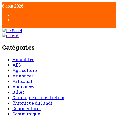
Aller
8 août 2026
au
contenu
Facebook
Twitter
Catégories
Actualités
AES
Agriculture
Annonces
Artisanat
Audiences
Billet
Chronique d’un entretien
Chronique du lundi
Commentaire
Communiqué