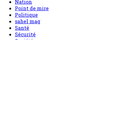
Nation
Point de mire
Politique
sahel mag
Santé
Sécurité
Société
Sport
Tech
Tourisme
Tribune
Menu
Accueil
principal
Politique
Société
Economie
Appels d’offre
Culture
Sport
Boutique
Tous les produits
0 Article