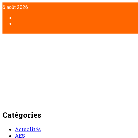
Aller
6 août 2026
au
contenu
Facebook
Twitter
Catégories
Actualités
AES