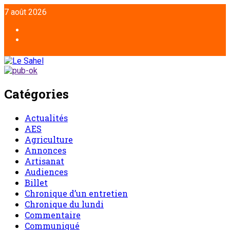
Aller
7 août 2026
au
contenu
Facebook
Twitter
Catégories
Actualités
AES
Agriculture
Annonces
Artisanat
Audiences
Billet
Chronique d’un entretien
Chronique du lundi
Commentaire
Communiqué