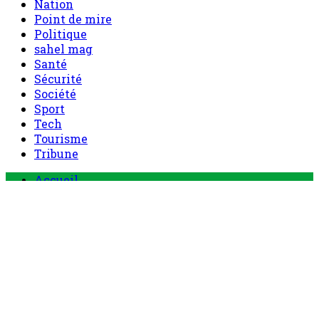
Nation
Point de mire
Politique
sahel mag
Santé
Sécurité
Société
Sport
Tech
Tourisme
Tribune
Menu
Accueil
principal
Politique
Société
Economie
Appels d’offre
Culture
Sport
Boutique
Tous les produits
0 Article