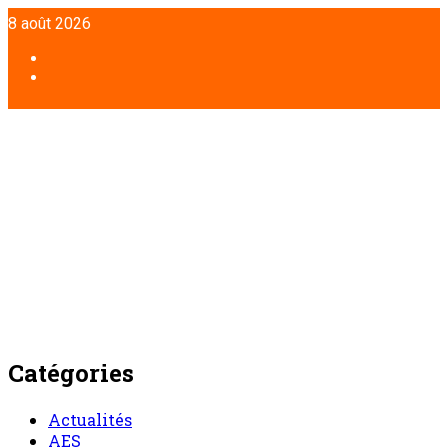
Aller
8 août 2026
au
contenu
Facebook
Twitter
Catégories
Actualités
AES