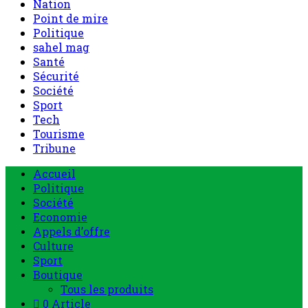
Nation
Point de mire
Politique
sahel mag
Santé
Sécurité
Société
Sport
Tech
Tourisme
Tribune
Accueil
Politique
Société
Economie
Appels d’offre
Culture
Sport
Boutique
Tous les produits
0 Article