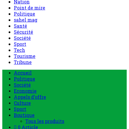
Nation
Point de mire
Politique
sahel mag
Santé
Sécurité
Société
Sport
Tech
Tourisme
Tribune
Accueil
Politique
Société
Economie
Appels d’offre
Culture
Sport
Boutique
Tous les produits
0 Article