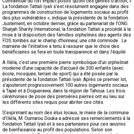
Convaincue du fort impact positif qu’ont ces genres d’action, «
La fondation Tattali Iyali s’est résolument engagée dans des
programmes de construction de logements sociaux au profit
des plus vulnérables », indique la présidente de la fondation.
Justement, en octobre dernier, grâce au partenariat de l’ONG
Sharjah Sharity International, la fondation Tattali a procédé à la
mise à la disposition des familles orphelines des agents des
FDS tombés sur le champ d’honneur, une cité commode. La
marraine de l’initiative a tenu à rassurer que le choix des
bénéficiaires se fera en toute transparence et dans l’équité.
A Illéla, c’est une première pierre symbolique d’un orphelinat
moderne d’une capacité de d’accueil de 300 enfants (avec
école, mosquée, terrain de sport) qui a été posée par la
présidente de la fondation Tattali Iyali. Après ce premier lot,
s’ajouteront progressivement 100 autres logements sociaux
à Tajaé et à Doguerawa, dans la région de Tahoua. Les trois
cérémonies de pose des premières pierres ont eu lieu sur
les différents sites requis pour abriter ces cités.
S’exprimant au nom des élus locaux, le maire de la commune
d’Illéla, M. Oumarou Douka a adressé ses remerciements à la
fondation Tattali Iyali et à ses partenaires pour ces œuvres
de bienfaisance au profit des populations. Selon son