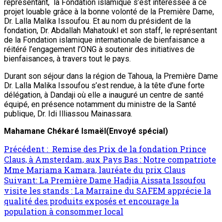
représentant, la Fondation islamique s’est intéressée à ce
projet louable grâce à la bonne volonté de la Première Dame,
Dr. Lalla Malika Issoufou. Et au nom du président de la
fondation, Dr. Abdallah Mahatoukl et son staff, le représentant
de la Fondation islamique internationale de bienfaisance a
réitéré l’engagement l’ONG à soutenir des initiatives de
bienfaisances, à travers tout le pays.
Durant son séjour dans la région de Tahoua, la Première Dame
Dr. Lalla Malika Issoufou s’est rendue, à la tête d’une forte
délégation, à Dandaji où elle a inauguré un centre de santé
équipé, en présence notamment du ministre de la Santé
publique, Dr. Idi Illiassou Mainassara.
Mahamane Chékaré Ismaël(Envoyé spécial)
Précédent :
Remise des Prix de la fondation Prince
Claus, à Amsterdam, aux Pays Bas : Notre compatriote
Mme Mariama Kamara, lauréate du prix Claus
Suivant:
La Première Dame Hadjia Aissata Issoufou
visite les stands : La Marraine du SAFEM apprécie la
qualité des produits exposés et encourage la
population à consommer local