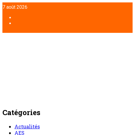
Aller
7 août 2026
au
contenu
Facebook
Twitter
Catégories
Actualités
AES