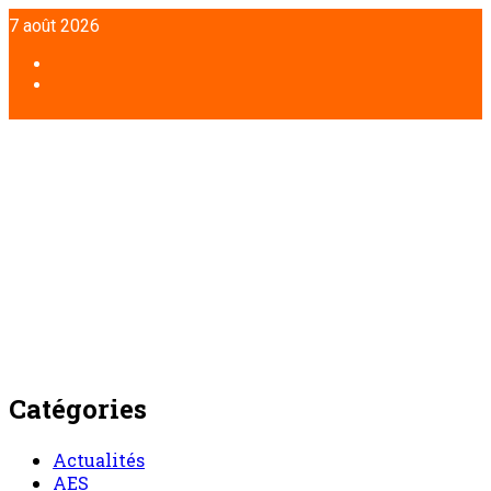
Aller
7 août 2026
au
contenu
Facebook
Twitter
Catégories
Actualités
AES