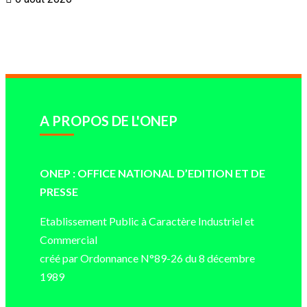
A PROPOS DE L'ONEP
ONEP : OFFICE NATIONAL D’EDITION ET DE
PRESSE
Etablissement Public à Caractère Industriel et
Commercial
créé par Ordonnance N°89-26 du 8 décembre
1989