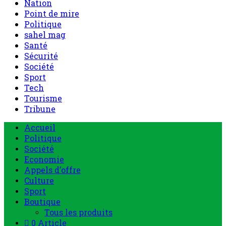
Nation
Point de mire
Politique
sahel mag
Santé
Sécurité
Société
Sport
Tech
Tourisme
Tribune
Accueil
Politique
Société
Economie
Appels d’offre
Culture
Sport
Boutique
Tous les produits
0 Article